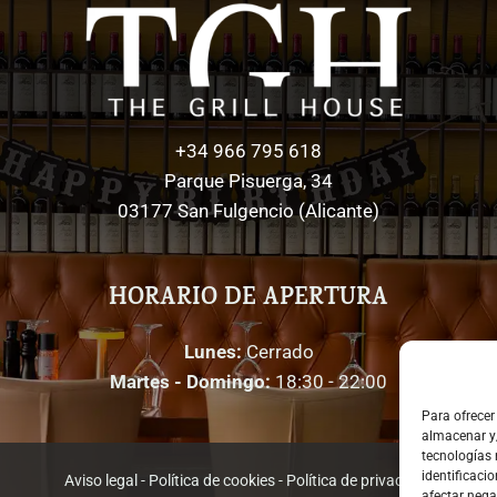
+34 966 795 618
Parque Pisuerga, 34
03177 San Fulgencio (Alicante)
HORARIO DE APERTURA
Lunes:
Cerrado
Martes - Domingo:
18:30 - 22:00
Para ofrecer
almacenar y/
tecnologías
identificacio
Aviso legal
-
Política de cookies
-
Política de privacidad
afectar nega