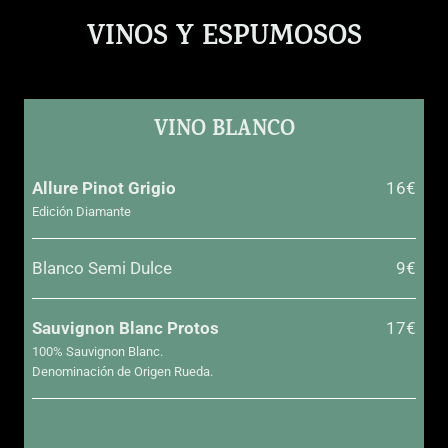
VINOS Y ESPUMOSOS
VINO BLANCO
Allure Pinot Grigio
16€
Edición Diamante
Blanco Semi Dulce
9€
Sauvignon Blanc Protos
17€
100% Sauvignon Blanc.
Denominación de Origen Rueda.