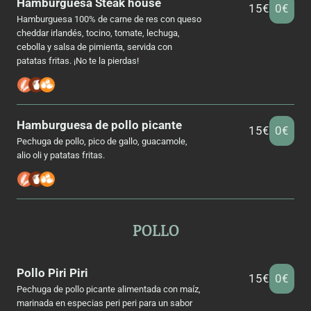
Hamburguesa
Steak house
15€
0€
Hamburguesa 100% de carne de res con queso
cheddar irlandés, tocino, tomate, lechuga,
cebolla y salsa de pimienta, servida con
patatas fritas. ¡No te la pierdas!
Hamburguesa de pollo picante
15€
0€
Pechuga de pollo, pico de gallo, guacamole,
alio oli y patatas fritas.
POLLO
Pollo Piri Piri
15€
0€
Pechuga de pollo picante alimentada con maíz,
marinada en especias peri peri para un sabor