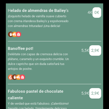
H
elado de almendras de Bailey
‘s
4€
0€
¡Exquisito helado de vainilla suave cubierto
con crema irlandesa Bailey’s y espolvoreado
con almendras trituradas! ¡Una delicia!
Banoffee pot!
5,5€
2,9€
Deléitate con capas de cremosa delicia con
plátano, caramelo y un exquisito crumble. Un
dulce capricho que sin duda satisfará tus
antojos de postre.
Fabuloso pastel de chocolate
5,9€
2,9€
caliente
Y de verdad que está fabuloso. ¡Calentísimo!
Servido con helado. Simplemente delicioso.