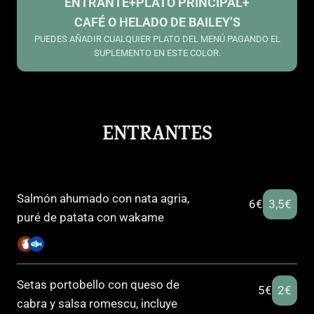
ENTRANTE
+
PLATO PRINCIPAL
+
CAFÉ O HELADO DE BAILEY’S
PUEDES AÑADIR CUALQUIER PLATO DEL MENÚ PAGANDO EL
SUPLEMENTO EN ESTE COLOR.
ENTRANTES
Salmón ahumado con nata agria,
6€
3,5€
puré de patata con wakame
Setas portobello con queso de
5€
2€
cabra y salsa romescu, incluye