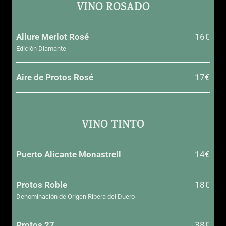
VINO ROSADO
Allure Merlot Rosé
16€
Edición Diamante
Aire de Protos Rosé
17€
VINO TINTO
Puerto Alicante Monastrell
14€
Protos Roble
18€
Denominación de Origen Ribera del Duero
Protos 27
38€