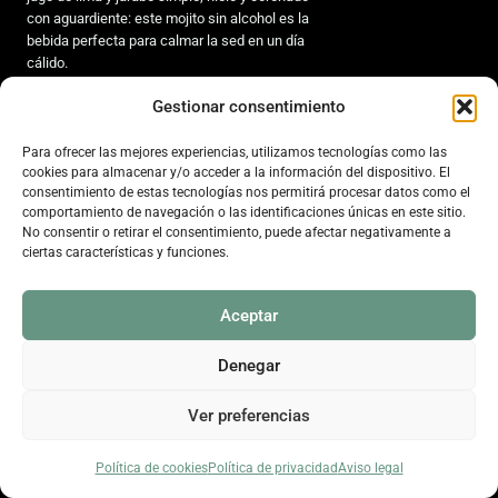
con aguardiente: este mojito sin alcohol es la
bebida perfecta para calmar la sed en un día
cálido.
Gestionar consentimiento
Strawberry Lemonade
6€
Fresas, menta y lima con limonada
Para ofrecer las mejores experiencias, utilizamos tecnologías como las
cookies para almacenar y/o acceder a la información del dispositivo. El
consentimiento de estas tecnologías nos permitirá procesar datos como el
Mango Tango
6€
comportamiento de navegación o las identificaciones únicas en este sitio.
No consentir o retirar el consentimiento, puede afectar negativamente a
Red Bull, zumo de naranja y mango
ciertas características y funciones.
Sorpresa de piña
6€
Aceptar
Naranja, maracuyá, zumos de frutas con
limonada
Denegar
Ver preferencias
Política de cookies
Política de privacidad
Aviso legal