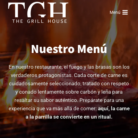
Saltar
al
Menú
contenido
Nuestro Menú
En nuestro restaurante, el fuego y las brasas son los
verdaderos protagonistas. Cada corte de carne es
cuidadosamente seleccionado, tratado con respeto
y conado lentamente sobre carbón y leña para
resaltar su sabor auténtico. Prepárate para una
experiencia que va más allá de comer:
aquí, la carne
a la parrilla se convierte en un ritual.