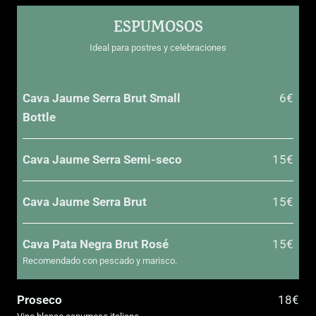
ESPUMOSOS
Ideal para postres y celebraciones
Cava Jaume Serra Brut Small
6€
Bottle
Cava Jaume Serra Semi-seco
15€
Cava Jaume Serra Brut
15€
Cava Pata Negra Brut Rosé
15€
Recomendado con pescado y marisco.
Proseco
18€