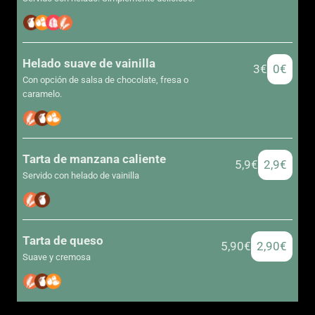
Helado suave de vainilla
3€
0€
Con opción de salsa de chocolate, fresa o
caramelo.
Tarta de manzana caliente
5,9€
2,9€
Servido con helado de vainilla
Tarta de queso
5,90€
2,90€
Suave y cremosa