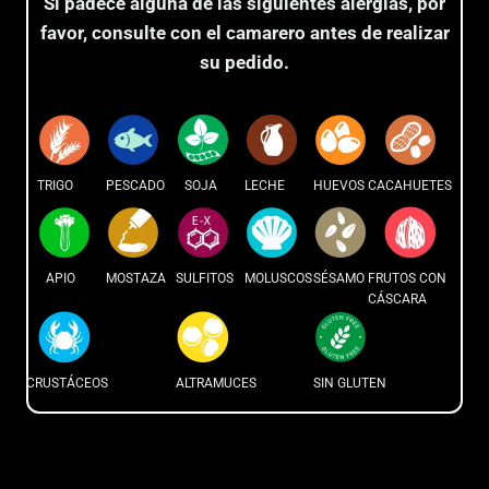
Si padece alguna de las siguientes alergias, por
favor, consulte con el camarero antes de realizar
su pedido.
TRIGO
PESCADO
SOJA
LECHE
HUEVOS
CACAHUETES
APIO
MOSTAZA
SULFITOS
MOLUSCOS
SÉSAMO
FRUTOS CON
CÁSCARA
CRUSTÁCEOS
ALTRAMUCES
SIN GLUTEN