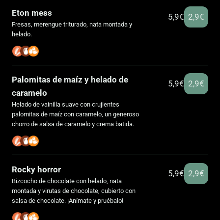
Eton mess
5,9€
2,9€
Fresas, merengue triturado, nata montada y
helado.
Palomitas de maíz y helado de
5,9€
2,9€
caramelo
Helado de vainilla suave con crujientes
palomitas de maíz con caramelo, un generoso
chorro de salsa de caramelo y crema batida.
Rocky horror
5,9€
2,9€
Bizcocho de chocolate con helado, nata
montada y virutas de chocolate, cubierto con
salsa de chocolate. ¡Anímate y pruébalo!