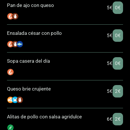
Pan de ajo con queso
5€
0€
Ensalada césar con pollo
5€
0€
Sopa casera del día
5€
0€
Queso brie crujiente
5€
2€
Alitas de pollo con salsa agridulce
6€
2€