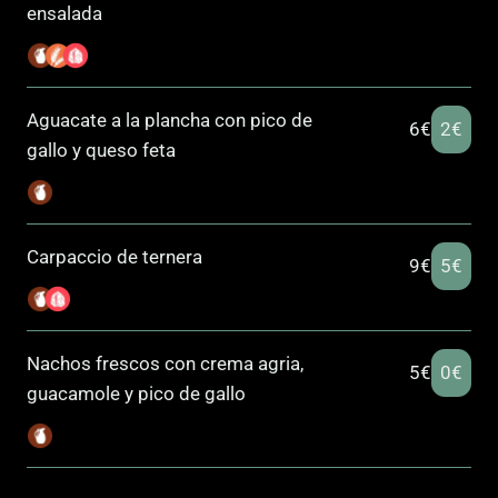
ensalada
Aguacate a la plancha con pico de
6€
2€
gallo y queso feta
Carpaccio de ternera
9€
5€
Nachos frescos con crema agria,
5€
0€
guacamole y pico de gallo